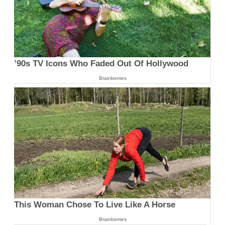
’90s TV Icons Who Faded Out Of Hollywood
Brainberries
This Woman Chose To Live Like A Horse
Brainberries