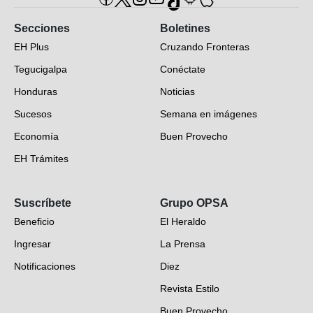
Secciones
Boletines
EH Plus
Cruzando Fronteras
Tegucigalpa
Conéctate
Honduras
Noticias
Sucesos
Semana en imágenes
Economía
Buen Provecho
EH Trámites
Opinión
Suscríbete
Grupo OPSA
EH Verifica
Beneficio
El Heraldo
Fotogalerías
Ingresar
La Prensa
Deportes
Notificaciones
Diez
Videos
Revista Estilo
Hondureños en el mundo
Buen Provecho