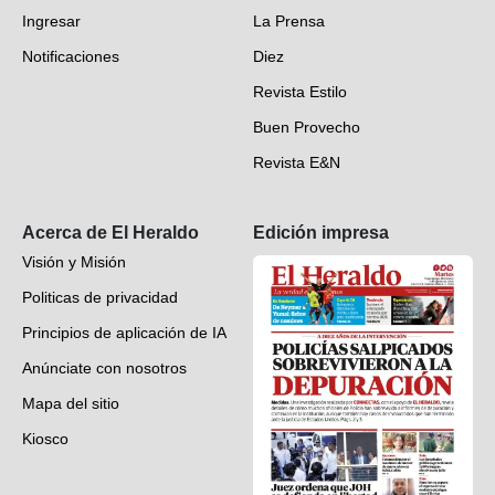
Ingresar
La Prensa
Deportes
Notificaciones
Diez
Videos
Revista Estilo
Hondureños en el mundo
Buen Provecho
Revista E&N
Suscripción
Acerca de El Heraldo
Edición impresa
Visión y Misión
Politicas de privacidad
Principios de aplicación de IA
Anúnciate con nosotros
Mapa del sitio
Kiosco
Preguntas frecuentes