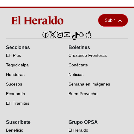
Subir
Secciones
Boletines
EH Plus
Cruzando Fronteras
Tegucigalpa
Conéctate
Honduras
Noticias
Sucesos
Semana en imágenes
Economía
Buen Provecho
EH Trámites
Opinión
Suscríbete
Grupo OPSA
EH Verifica
Beneficio
El Heraldo
Fotogalerías