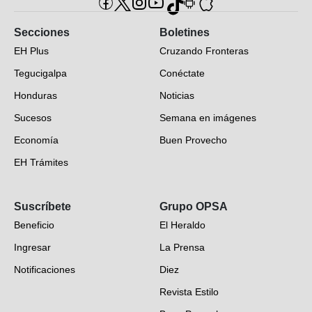
Secciones
Boletines
EH Plus
Cruzando Fronteras
Tegucigalpa
Conéctate
Honduras
Noticias
Sucesos
Semana en imágenes
Economía
Buen Provecho
EH Trámites
Opinión
Suscríbete
Grupo OPSA
EH Verifica
Beneficio
El Heraldo
Fotogalerías
Ingresar
La Prensa
Deportes
Notificaciones
Diez
Videos
Revista Estilo
Hondureños en el mundo