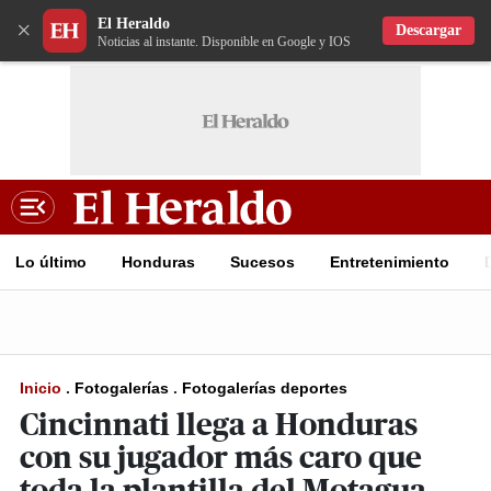
El Heraldo
×
Descargar
Noticias al instante. Disponible en Google y IOS
Lo último
Honduras
Sucesos
Entretenimiento
Inicio
.
Fotogalerías
.
Fotogalerías deportes
Cincinnati llega a Honduras
con su jugador más caro que