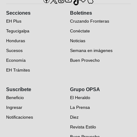
Secciones
Boletines
EH Plus
Cruzando Fronteras
Tegucigalpa
Conéctate
Honduras
Noticias
Sucesos
Semana en imágenes
Economía
Buen Provecho
EH Trámites
Opinión
Suscríbete
Grupo OPSA
EH Verifica
Beneficio
El Heraldo
Fotogalerías
Ingresar
La Prensa
Deportes
Notificaciones
Diez
Videos
Revista Estilo
Hondureños en el mundo
Buen Provecho