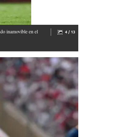
ido inamovible en el
4 / 13