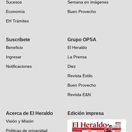
Sucesos
Semana en imágenes
Economía
Buen Provecho
EH Trámites
Opinión
Suscríbete
Grupo OPSA
EH Verifica
Beneficio
El Heraldo
Fotogalerías
Ingresar
La Prensa
Deportes
Notificaciones
Diez
Videos
Revista Estilo
Hondureños en el mundo
Buen Provecho
Revista E&N
Suscripción
Acerca de El Heraldo
Edición impresa
Visión y Misión
Politicas de privacidad