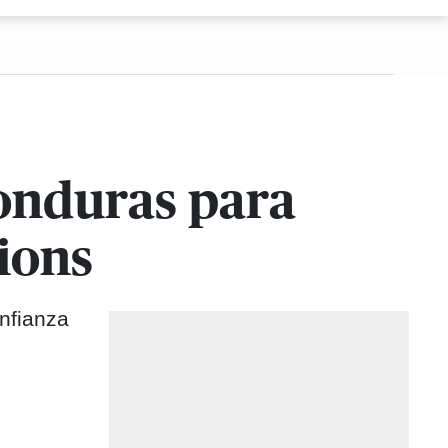
Honduras para
tions
nfianza