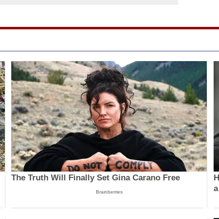
The Truth Will Finally Set Gina Carano Free
H
a
Brainberries