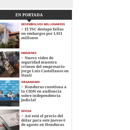
EN PORTADA
DESEMBOLSOS MILLONARIOS
El TSC destapó fallas
en embargos por L921
millones
IMÁGENES
Nuevo video de
seguridad muestra
crimen del empresario
Jorge Luis Castellanos en
Danlí
ORGANISMO
Honduras cuestiona a
la CIDH en audiencia
sobre independencia
judicial
DIVISA
Así está el precio del
dólar para este jueves 6
de agosto en Honduras