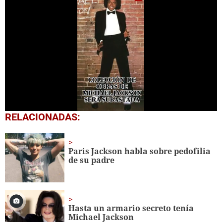
0
RELACIONADAS:
seconds
of
52
seconds
Paris Jackson habla sobre pedofilia
de su padre
Hasta un armario secreto tenía
Michael Jackson