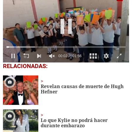
0
RELACIONADAS:
of
1
minute,
56
Revelan causas de muerte de Hugh
seconds
Hefner
Lo que Kylie no podrá hacer
durante embarazo