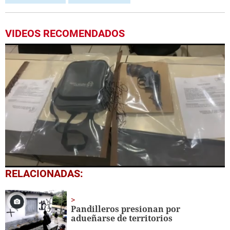
VIDEOS RECOMENDADOS
0
RELACIONADAS:
seconds
of
3
minutes,
Pandilleros presionan por
0
adueñarse de territorios