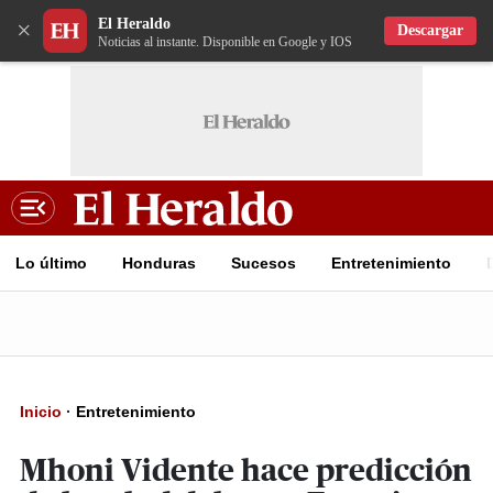
El Heraldo
×
Descargar
Noticias al instante. Disponible en Google y IOS
Lo último
Honduras
Sucesos
Entretenimiento
Inicio
·
Entretenimiento
Mhoni Vidente hace predicción