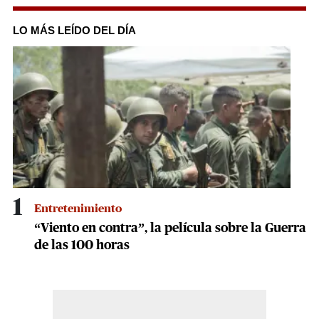
0
seconds
of
LO MÁS LEÍDO DEL DÍA
3
minutes,
28
seconds
1
Entretenimiento
“Viento en contra”, la película sobre la Guerra
de las 100 horas