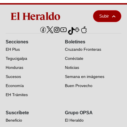
Subir
Secciones
Boletines
EH Plus
Cruzando Fronteras
Tegucigalpa
Conéctate
Honduras
Noticias
Sucesos
Semana en imágenes
Economía
Buen Provecho
EH Trámites
Opinión
Suscríbete
Grupo OPSA
EH Verifica
Beneficio
El Heraldo
Fotogalerías