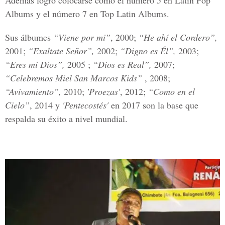
Además logró colocarse como el número 5 en Latin Pop
Albums y el número 7 en Top Latin Albums.
Sus álbumes
“Viene por mi”
, 2000;
“He ahí el Cordero”,
2001;
“Exaltate Señor”,
2002;
“Digno es Él”,
2003;
“Eres mi Dios”,
2005 ;
“Dios es Real”,
2007;
“Celebremos Miel San Marcos Kids”
, 2008;
“Avivamiento”,
2010;
'Proezas'
, 2012;
“Como en el
Cielo”
, 2014 y
'Pentecostés'
en 2017 son la base que
respalda su éxito a nivel mundial.