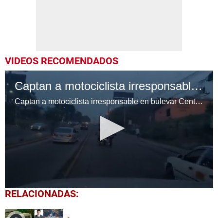
VIDEOS RECOMENDADOS
Captan a motociclista irresponsable en bulevar Centroamérica
Captan a motociclista irresponsable en bulevar Centroamérica
0
RELACIONADAS:
seconds
of
17