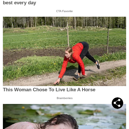
best every day
CTA Favorite
This Woman Chose To Live Like A Horse
Brainberries