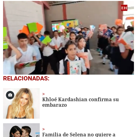
0
RELACIONADAS:
seconds
of
1
minute,
Khloé Kardashian confirma su
56
embarazo
seconds
Familia de Selena no quiere a