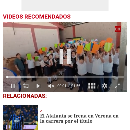
VIDEOS RECOMENDADOS
0
RELACIONADAS:
seconds
of
1
minute,
El Atalanta se frena en Verona en
56
la carrera por el título
seconds