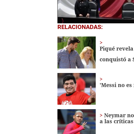
0
RELACIONADAS:
seconds
of
1
minute,
Piqué revel
51
seconds
Volume
conquistó a 
0%
'Messi no es 
Neymar no 
a las críticas