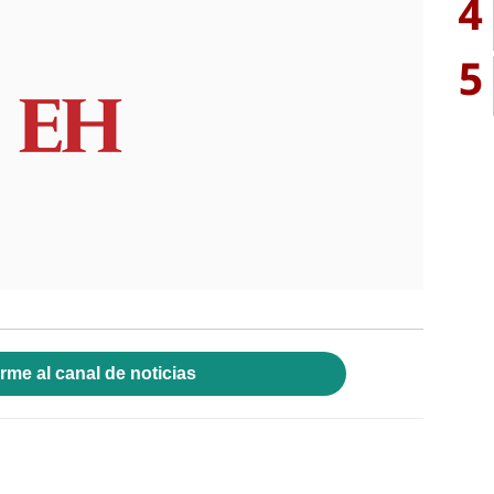
4
5
rme al canal de noticias