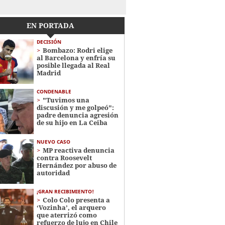
EN PORTADA
DECISIÓN
Bombazo: Rodri elige
al Barcelona y enfría su
posible llegada al Real
Madrid
CONDENABLE
"Tuvimos una
discusión y me golpeó":
padre denuncia agresión
de su hijo en La Ceiba
NUEVO CASO
MP reactiva denuncia
contra Roosevelt
Hernández por abuso de
autoridad
¡GRAN RECIBIMIENTO!
Colo Colo presenta a
‘Vozinha’, el arquero
que aterrizó como
refuerzo de lujo en Chile