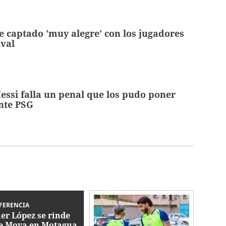
e captado 'muy alegre' con los jugadores
ival
Messi falla un penal que los pudo poner
nte PSG
FERENCIA
ier López se rinde
e Moya en Motagua