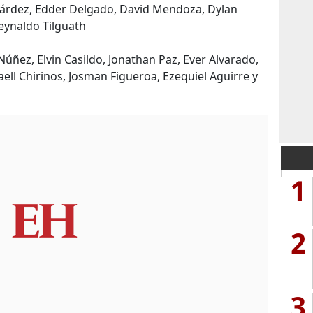
nárdez, Edder Delgado, David Mendoza, Dylan
eynaldo Tilguath
Núñez, Elvin Casildo, Jonathan Paz, Ever Alvarado,
ell Chirinos, Josman Figueroa, Ezequiel Aguirre y
1
2
3