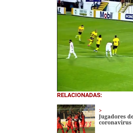
0
RELACIONADAS:
of
4
minutes,
9
Jugadores de
seconds
Volume
coronavirus
0%