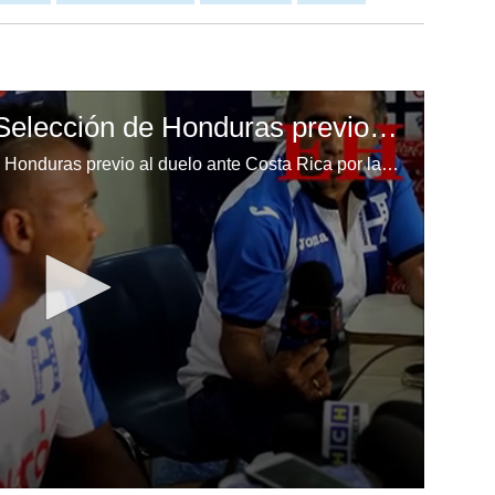
Ever Alvarado de la Selección de Honduras previo al duelo ante Costa Rica
Ever Alvarado de la Selección de Honduras previo al duelo ante Costa Rica por las eliminatorias al Mundial de Rusia 2018