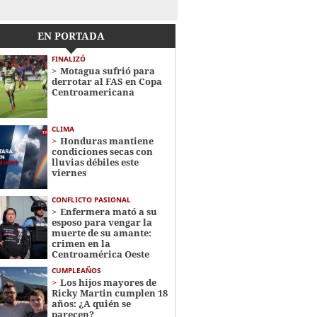
EN PORTADA
FINALIZÓ
Motagua sufrió para
derrotar al FAS en Copa
Centroamericana
CLIMA
Honduras mantiene
condiciones secas con
lluvias débiles este
viernes
CONFLICTO PASIONAL
Enfermera mató a su
esposo para vengar la
muerte de su amante:
crimen en la
Centroamérica Oeste
CUMPLEAÑOS
Los hijos mayores de
Ricky Martin cumplen 18
años: ¿A quién se
parecen?