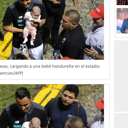
Navas, cargando a una bebé hondureña en el estadio
gencias/AFP)