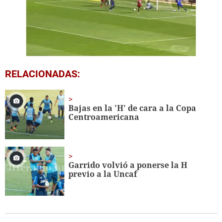
0
RELACIONADAS:
seconds
of
37
seconds
Bajas en la 'H' de cara a la Copa
Centroamericana
Garrido volvió a ponerse la H
previo a la Uncaf