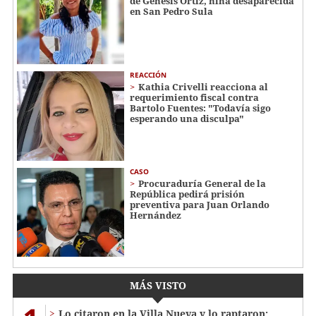
de Génesis Ortiz, niña desaparecida
en San Pedro Sula
REACCIÓN
Kathia Crivelli reacciona al
requerimiento fiscal contra
Bartolo Fuentes: "Todavía sigo
esperando una disculpa"
CASO
Procuraduría General de la
República pedirá prisión
preventiva para Juan Orlando
Hernández
MÁS VISTO
Lo citaron en la Villa Nueva y lo raptaron: