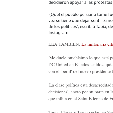
decidieron apoyar a las protesta
'(Que) el pueblo peruano tome fu
voz se tiene que dejar sentir. Si 
de los políticos', escribió Tapia, 
Instagram.
LEA TAMBIÉN:
La millonaria cif
'Me duele muchísimo lo que está p
DC United
en Estados Unidos, quie
con el 'perfil' del nuevo presidente
'La clase política está desacredita
decisiones', anotó por su parte en l
que milita en el
Saint Etienne
de Fr
Tapia, Flores y Trauco están en
Sa