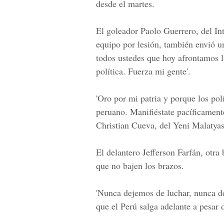
desde el martes.
El goleador
Paolo Guerrero
, del
In
equipo por lesión, también envió u
todos ustedes que hoy afrontamos l
política. Fuerza mi gente'.
'Oro por mi patria y porque los pol
peruano. Manifiéstate pacíficamente
Christian Cueva
, del Yeni Malatya
El delantero
Jefferson Farfán
, otra
que no bajen los brazos.
'Nunca dejemos de luchar, nunca d
que el Perú salga adelante a pesar d