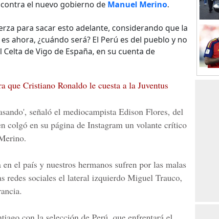
s contra el nuevo gobierno de
Manuel Merino
.
erza para sacar esto adelante, considerando que la
no es ahora, ¿cuándo será? El Perú es del pueblo y no
del Celta de Vigo de España, en su cuenta de
ra que Cristiano Ronaldo le cuesta a la Juventus
asando', señaló el mediocampista
Edison Flores
, del
n colgó en su página de Instagram un volante crítico
 Merino.
da en el país y nuestros hermanos sufren por las malas
as redes sociales el lateral izquierdo
Miguel Trauco
,
ancia.
ntiago
con la selección de Perú, que enfrentará el