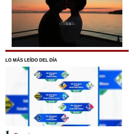
0
seconds
of
LO MÁS LEÍDO DEL DÍA
1
minute,
38
seconds