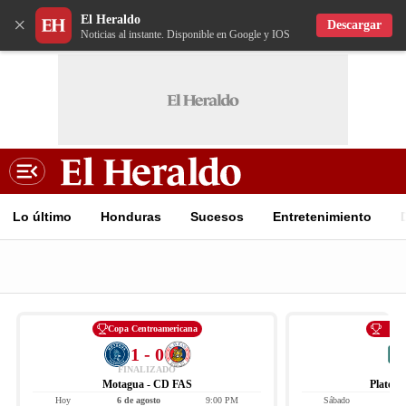
El Heraldo
×
Descargar
Noticias al instante. Disponible en Google y IOS
Lo último
Honduras
Sucesos
Entretenimiento
Copa Centroamericana
Li
1 - 0
FINALIZADO
Motagua - CD FAS
Platens
Hoy
6 de agosto
9:00 PM
Sábado
8 d