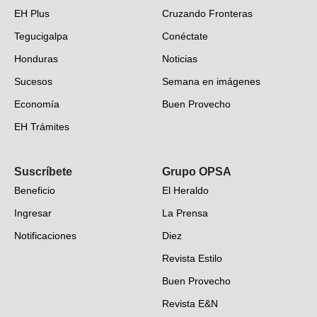
EH Plus
Cruzando Fronteras
Tegucigalpa
Conéctate
Honduras
Noticias
Sucesos
Semana en imágenes
Economía
Buen Provecho
EH Trámites
Opinión
Suscríbete
Grupo OPSA
EH Verifica
Beneficio
El Heraldo
Fotogalerías
Ingresar
La Prensa
Deportes
Notificaciones
Diez
Videos
Revista Estilo
Hondureños en el mundo
Buen Provecho
Revista E&N