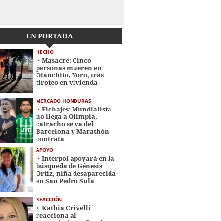
EN PORTADA
HECHO
Masacre: Cinco
personas mueren en
Olanchito, Yoro, tras
tiroteo en vivienda
MERCADO HONDURAS
Fichajes: Mundialista
no llega a Olimpia,
catracho se va del
Barcelona y Marathón
contrata
APOYO
Interpol apoyará en la
búsqueda de Génesis
Ortiz, niña desaparecida
en San Pedro Sula
REACCIÓN
Kathia Crivelli
reacciona al