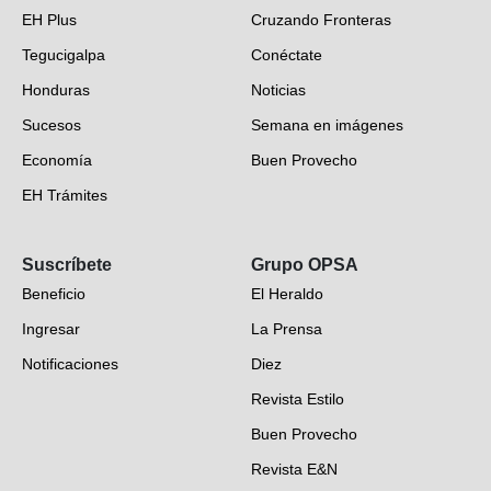
EH Plus
Cruzando Fronteras
Tegucigalpa
Conéctate
Honduras
Noticias
Sucesos
Semana en imágenes
Economía
Buen Provecho
EH Trámites
Opinión
Suscríbete
Grupo OPSA
EH Verifica
Beneficio
El Heraldo
Fotogalerías
Ingresar
La Prensa
Deportes
Notificaciones
Diez
Videos
Revista Estilo
Hondureños en el mundo
Buen Provecho
Revista E&N