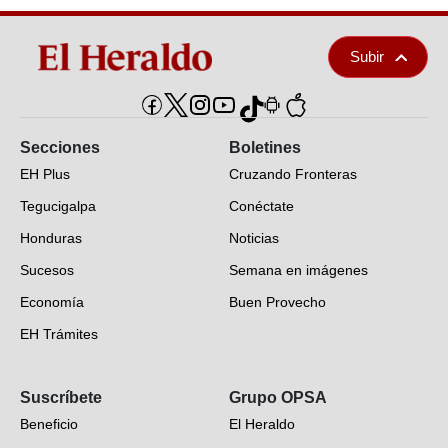
Subir
Secciones
Boletines
EH Plus
Cruzando Fronteras
Tegucigalpa
Conéctate
Honduras
Noticias
Sucesos
Semana en imágenes
Economía
Buen Provecho
EH Trámites
Opinión
Suscríbete
Grupo OPSA
EH Verifica
Beneficio
El Heraldo
Fotogalerías