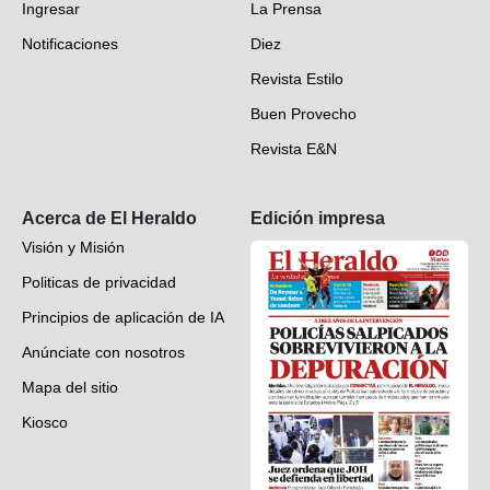
Ingresar
La Prensa
Deportes
Notificaciones
Diez
Videos
Revista Estilo
Hondureños en el mundo
Buen Provecho
Revista E&N
Suscripción
Acerca de El Heraldo
Edición impresa
Visión y Misión
Politicas de privacidad
Principios de aplicación de IA
Anúnciate con nosotros
Mapa del sitio
Kiosco
Preguntas frecuentes