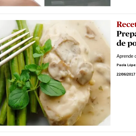
Rece
Prep
de po
Aprende c
Paola Lópe
22/06/2017