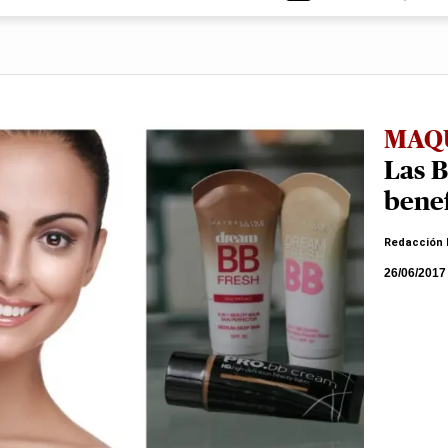
MAQ
Las B
benef
Redacción 
26/06/2017