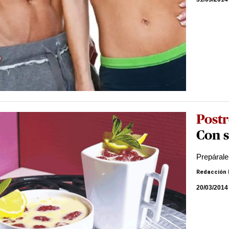
Post
Con s
Prepárale
Redacción 
20/03/2014