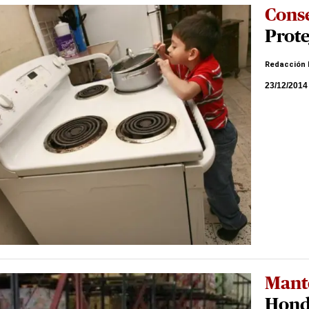
Cons
Prote
Redacción 
23/12/2014
Mant
Hond