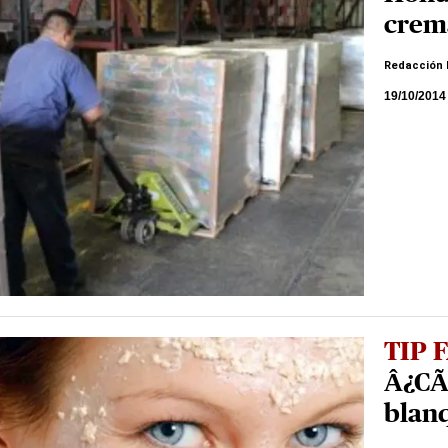
crem
Redacción 
19/10/2014
TIP 
Â¿CÃ
blan