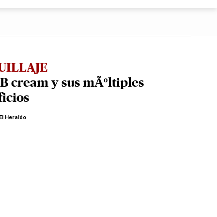
UILLAJE
B cream y sus mÃºltiples
icios
El Heraldo