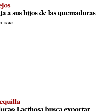
ejos
ja a sus hijos de las quemaduras
El Heraldo
equilla
uras: Lacthosa busca exportar