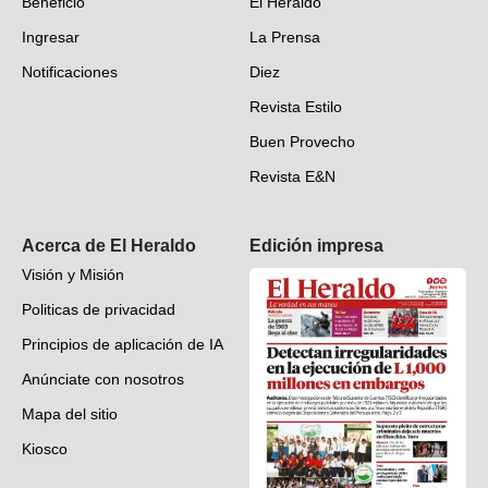
Beneficio
El Heraldo
Fotogalerías
Ingresar
La Prensa
Deportes
Notificaciones
Diez
Videos
Revista Estilo
Hondureños en el mundo
Buen Provecho
Revista E&N
Suscripción
Acerca de El Heraldo
Edición impresa
Visión y Misión
Politicas de privacidad
Principios de aplicación de IA
Anúnciate con nosotros
Mapa del sitio
Kiosco
Preguntas frecuentes