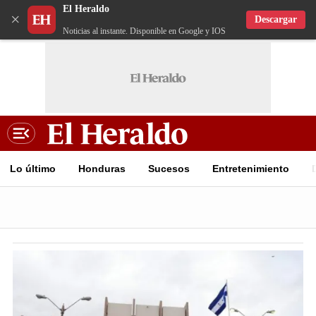
El Heraldo
×
Descargar
Noticias al instante. Disponible en Google y IOS
Lo último
Honduras
Sucesos
Entretenimiento