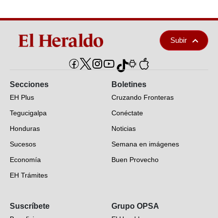
Subir
Secciones
Boletines
EH Plus
Cruzando Fronteras
Tegucigalpa
Conéctate
Honduras
Noticias
Sucesos
Semana en imágenes
Economía
Buen Provecho
EH Trámites
Opinión
Suscríbete
Grupo OPSA
EH Verifica