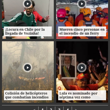
¡Locura en Chile por la
Mueren cinco personas en
llegada de Vozinha!
el incendio de un ferry
con más de 200 pasajeros
en Indonesia
Colisión de helicópteros
Lula es nominado por
que combatían incendios
séptima vez como
en Grecia deja dos
candidato presidencial en
muertos
Brasil
<
1
2
3
4
>