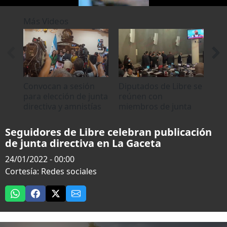
0
seconds
Más Videos
of
13
seconds
Convocan a sesión
Diputados de Libre se
Se 
para elección de junta
reúnen con
dir
directiva y amnistías
miembros de junta
pro
directiva del
Con
Congreso Nacional
Seguidores de Libre celebran publicación
de junta directiva en La Gaceta
24/01/2022 - 00:00
Cortesía: Redes sociales