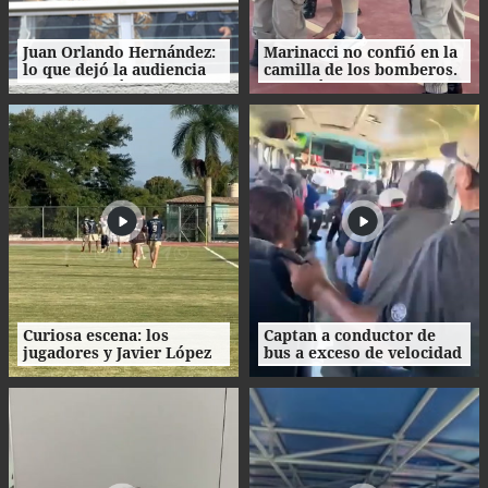
Juan Orlando Hernández:
Marinacci no confió en la
lo que dejó la audiencia
camilla de los bomberos.
de declaración de
Prefirió bajarse e irse
imputado y lo que sigue
caminando
en el proceso
Curiosa escena: los
Captan a conductor de
jugadores y Javier López
bus a exceso de velocidad
se quitaron los tacos y
en Honduras
recorrieron el césped
descalzos.