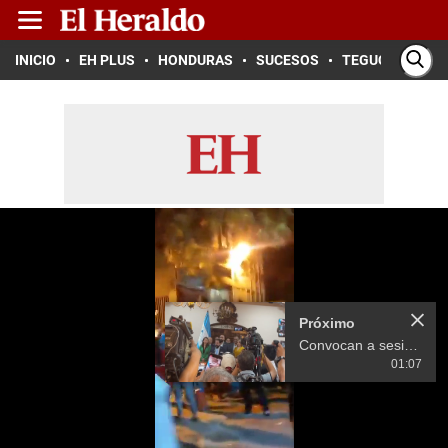
INICIO
EH PLUS
HONDURAS
SUCESOS
TEGUCIGALPA
Próximo
Convocan a sesión para elección de junta directiva y amnistías
01:07