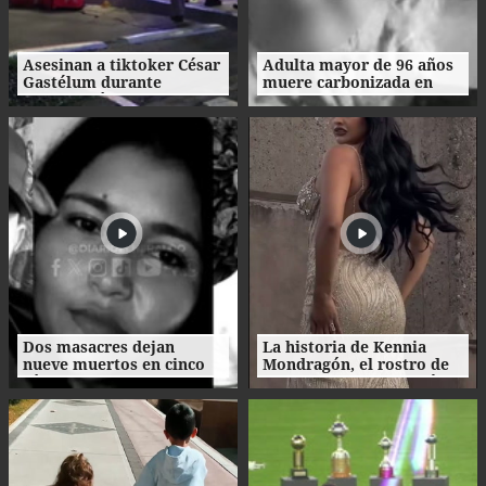
Asesinan a tiktoker César
Adulta mayor de 96 años
Gastélum durante
muere carbonizada en
transmisión en vivo en
incendio en San Manuel,
México
Cortés
Dos masacres dejan
La historia de Kennia
nueve muertos en cinco
Mondragón, el rostro de
días en el norte de
Miss Francisco Morazán
Honduras
que busca la corona
nacional