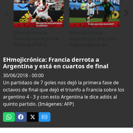
0
seconds
EHmojicrónica:
EHmojicrónica:
#EH
Francia vence por la
Argentina sufre pero
Fra
mínima a Perú
logra objetivo de
Aus
clasificar a octavos
EHmojicrónica: Francia derrota a
Argentina y está en cuartos de final
30/06/2018 - 00:00
Un partidazo de 7 goles nos dejó la primera fase de
octavos de final que dejó el triunfo a Francia sobre los
argentino 4 - 3 y con esto Argentina le dice adiós al
quinto partido. (Imágenes: AFP)