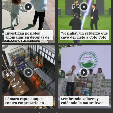
Investigan posibles
‘Vozinha’, un refuerzo que
anomalías en decenas de
cayó del cielo a Colo Colo
procesos de adopción en
como su camiseta en la
Honduras
bienvenida
Cámara capta ataque
Sembrando valores y
contra empresario en
cuidando la naturaleza:
Danlí
así fue la clausura de las
Escuelas Amigables con el