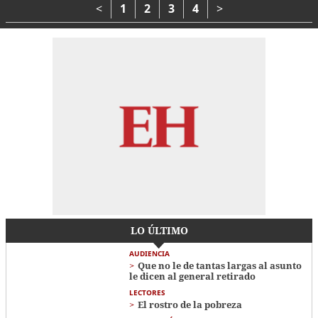
Ambiente
<
1
2
3
4
>
LO ÚLTIMO
AUDIENCIA
Que no le de tantas largas al asunto
le dicen al general retirado
LECTORES
El rostro de la pobreza