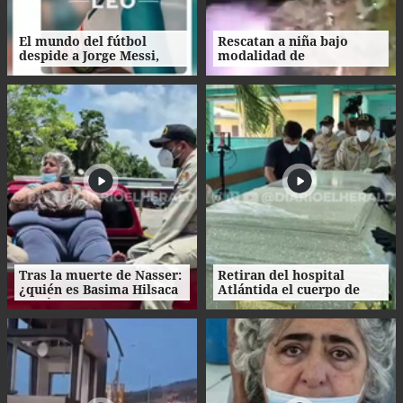
El mundo del fútbol
Rescatan a niña bajo
despide a Jorge Messi,
modalidad de
padre del astro argentino
matrimonio servil en
Ecuador
Tras la muerte de Nasser:
Retiran del hospital
¿quién es Basima Hilsaca
Atlántida el cuerpo de
y cuál es su historia?
Nasser Hilsaca