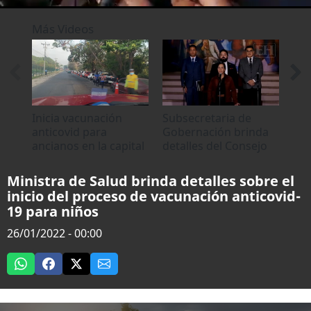
0
seconds
Más Videos
of
0
seconds
Inicia vacunación
Subsecretaria de
Pro
anticovid para
Gobernación brinda
vac
ancianos en la capital
detalles del Consejo
cov
de Ministros
Pol
UN
Ministra de Salud brinda detalles sobre el
inicio del proceso de vacunación anticovid-
19 para niños
26/01/2022 - 00:00