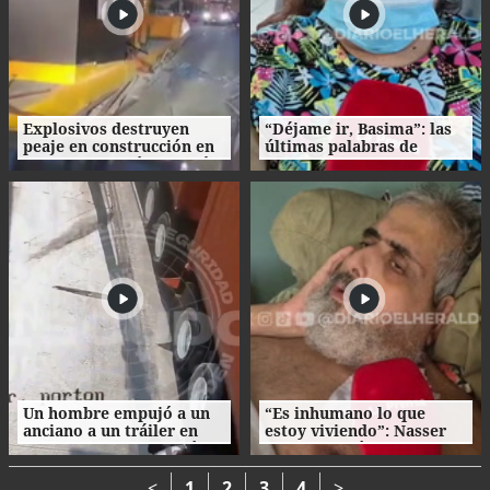
Explosivos destruyen
“Déjame ir, Basima”: las
peaje en construcción en
últimas palabras de
Colombia un día después
Nasser Hilsaca antes de
de la investidura de De la
morir
Espriella
Un hombre empujó a un
“Es inhumano lo que
anciano a un tráiler en
estoy viviendo”: Nasser
movimiento y le causó la
Hilsaca pidió auxilio
muerte
desde el hospital
Atlántida
<
1
2
3
4
>