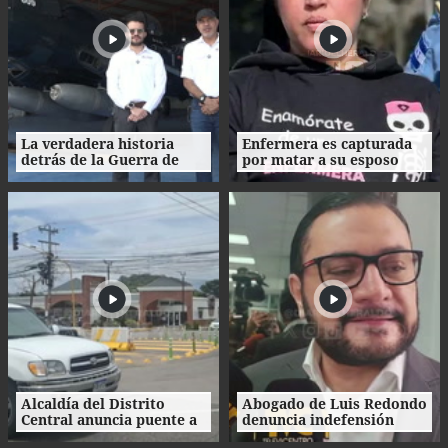
La verdadera historia
Enfermera es capturada
detrás de la Guerra de
por matar a su esposo
1969: el mito de la
tras crimen de su amante
"Guerra del Fútbol"
en Honduras
Alcaldía del Distrito
Abogado de Luis Redondo
Central anuncia puente a
denuncia indefensión
desnivel en Loarque para
ante investigaciones