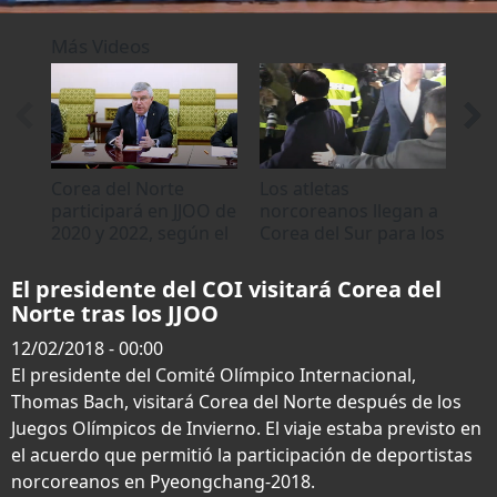
0
seconds
Más Videos
of
0
seconds
Corea del Norte
Los atletas
Cor
participará en JJOO de
norcoreanos llegan a
pro
2020 y 2022, según el
Corea del Sur para los
JJO
COI
JJOO
Sur
El presidente del COI visitará Corea del
Norte tras los JJOO
12/02/2018 - 00:00
El presidente del Comité Olímpico Internacional,
Thomas Bach, visitará Corea del Norte después de los
Juegos Olímpicos de Invierno. El viaje estaba previsto en
el acuerdo que permitió la participación de deportistas
norcoreanos en Pyeongchang-2018.