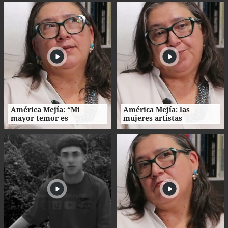
2027
contra la extinta
Comisión Permanente
América Mejía: “Mi
América Mejía: las
mayor temor es
mujeres artistas
traicionarme a mí
enfrentan barreras entre
misma"
la creación, el trabajo y el
hogar