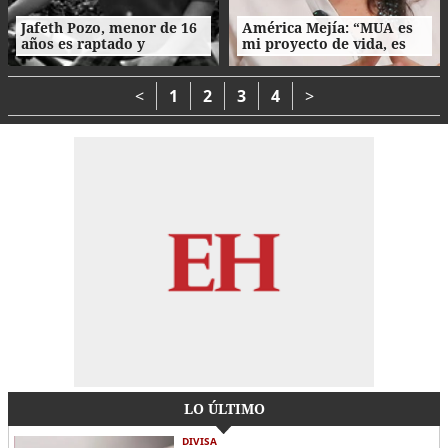
Jafeth Pozo, menor de 16
América Mejía: “MUA es
años es raptado y
mi proyecto de vida, es
asesinado tras cita en
parte de mi esencia”
Tegucigalpa
<
1
2
3
4
>
LO ÚLTIMO
DIVISA