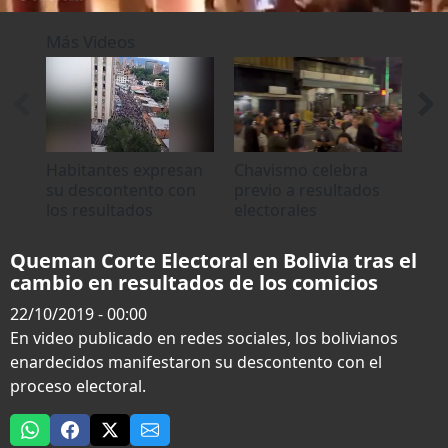
0
seconds
Más Videos
of
22
seconds
Habitantes expresan
Chavismo celebra
Dec
su descontento con
previo a resultados
Sal
los resultados
electorales
sob
electorales
ele
Queman Corte Electoral en Bolivia tras el
cambio en resultados de los comicios
22/10/2019 - 00:00
En video publicado en redes sociales, los bolivianos
enardecidos manifestaron su descontento con el
proceso electoral.