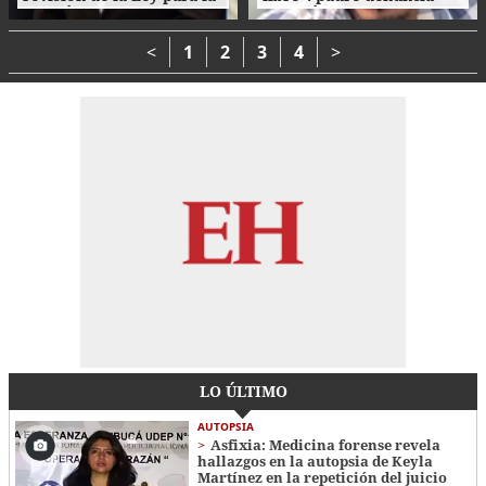
Gestión Integral de
agresión de su propio
Residuos en Honduras
hijo en La Ceiba
<
1
2
3
4
>
LO ÚLTIMO
AUTOPSIA
Asfixia: Medicina forense revela
hallazgos en la autopsia de Keyla
Martínez en la repetición del juicio