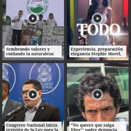
Sembrando valores y
Experiencia, preparación
cuidando la naturaleza:
elegancia Stephie Morel,
así fue la clausura de las
Miss Cortés va por la
Escuelas Amigables con el
corona de Miss Honduras
Ambiente
2026
Congreso Nacional inicia
"No quiero que salga
revisión de la Ley para la
libre": padre denuncia