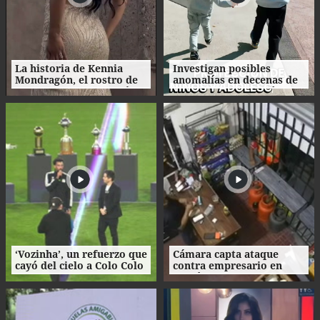
La historia de Kennia
Investigan posibles
Mondragón, el rostro de
anomalías en decenas de
Miss Francisco Morazán
procesos de adopción en
que busca la corona
Honduras
nacional
‘Vozinha’, un refuerzo que
Cámara capta ataque
cayó del cielo a Colo Colo
contra empresario en
como su camiseta en la
Danlí
bienvenida