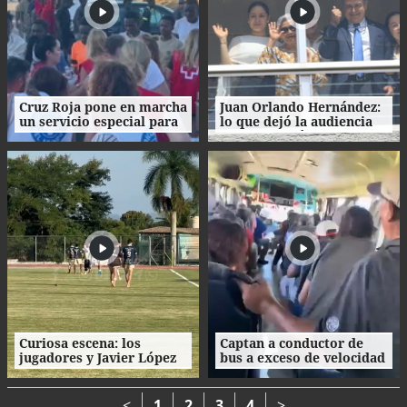
Cruz Roja pone en marcha
Juan Orlando Hernández:
un servicio especial para
lo que dejó la audiencia
dar comida a migrantes
de declaración de
fuera del CETI
imputado y lo que sigue
en el proceso
Curiosa escena: los
Captan a conductor de
jugadores y Javier López
bus a exceso de velocidad
se quitaron los tacos y
en Honduras
recorrieron el césped
descalzos.
<
1
2
3
4
>