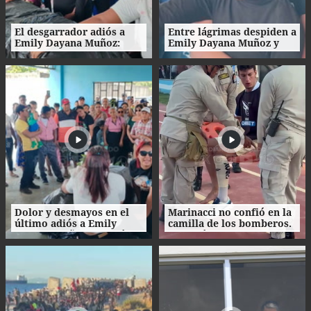
El desgarrador adiós a
Entre lágrimas despiden a
Emily Dayana Muñoz:
Emily Dayana Muñoz y
familiares no encuentran
claman justicia por su
consuelo
crimen
Dolor y desmayos en el
Marinacci no confió en la
último adiós a Emily
camilla de los bomberos.
Dayana Muñoz en Colón
Prefirió bajarse e irse
caminando