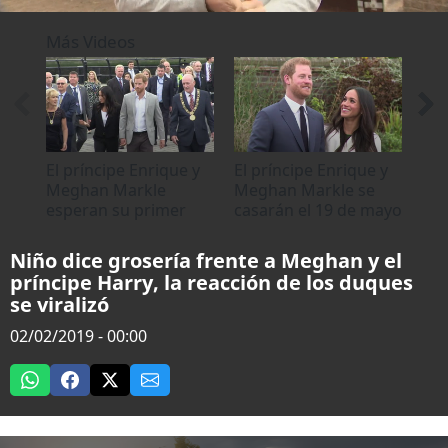
0
of
Más Videos
1
minute,
53
seconds
El príncipe Enrique y
El príncipe Enrique y
Meghan Markle
Meghan Markle se
esperan su primer
casarán el 19 de mayo
bebé
Niño dice grosería frente a Meghan y el
príncipe Harry, la reacción de los duques
se viralizó
02/02/2019 - 00:00