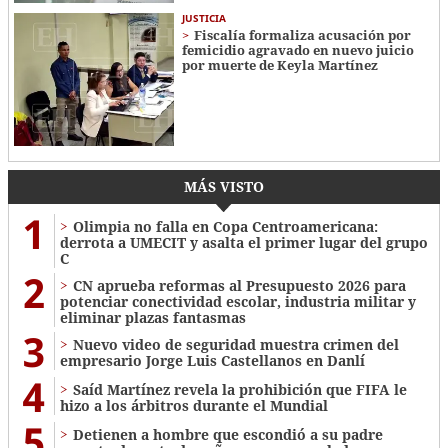
JUSTICIA
Fiscalía formaliza acusación por
femicidio agravado en nuevo juicio
por muerte de Keyla Martínez
MÁS VISTO
1
Olimpia no falla en Copa Centroamericana:
derrota a UMECIT y asalta el primer lugar del grupo
C
2
CN aprueba reformas al Presupuesto 2026 para
potenciar conectividad escolar, industria militar y
eliminar plazas fantasmas
3
Nuevo video de seguridad muestra crimen del
empresario Jorge Luis Castellanos en Danlí
4
Saíd Martínez revela la prohibición que FIFA le
hizo a los árbitros durante el Mundial
5
Detienen a hombre que escondió a su padre