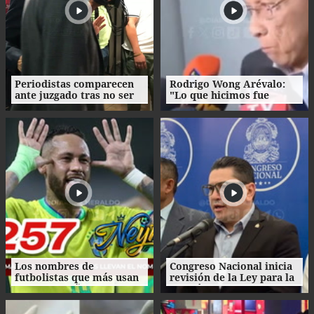
Periodistas comparecen
Rodrigo Wong Arévalo:
ante juzgado tras no ser
"Lo que hicimos fue
notificados de
contar los hechos" tras
reprogramación de
acudir al Juzgado Penal
audiencia de Roosevelt
Hernández
Los nombres de
Congreso Nacional inicia
futbolistas que más usan
revisión de la Ley para la
los hondureños para sus
Gestión Integral de
hijos
Residuos en Honduras