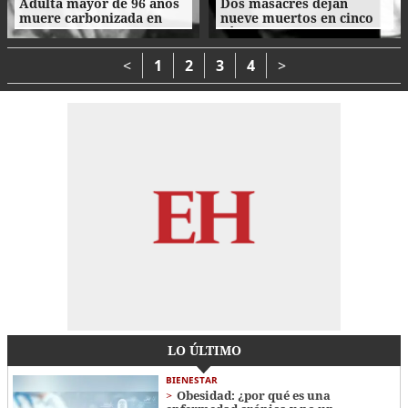
Adulta mayor de 96 años
Dos masacres dejan
muere carbonizada en
nueve muertos en cinco
incendio en San Manuel,
días en el norte de
Cortés
Honduras
<
1
2
3
4
>
LO ÚLTIMO
BIENESTAR
Obesidad: ¿por qué es una