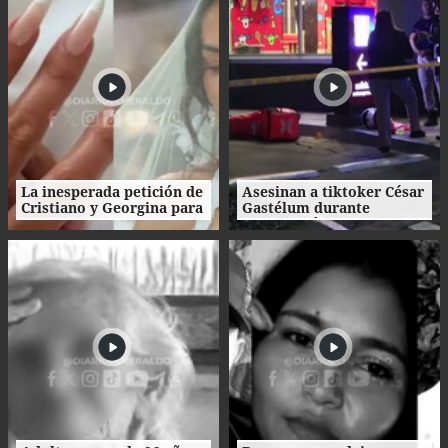
La inesperada petición de
Asesinan a tiktoker César
Cristiano y Georgina para
Gastélum durante
su boda
transmisión en vivo en
México