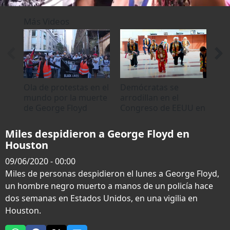
0
seconds
Más Videos
of
0
seconds
Ola de protestas en el
Demócratas se
Con
mundo por la muerte
arrodillan en el
por
de George Floyd
Congreso de EEUU en
Geo
homenaje a George
EE
Floyd
Miles despidieron a George Floyd en
Houston
09/06/2020 - 00:00
Miles de personas despidieron el lunes a George Floyd,
un hombre negro muerto a manos de un policía hace
dos semanas en Estados Unidos, en una vigilia en
Houston.