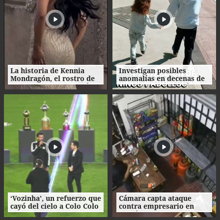
La historia de Kennia
Investigan posibles
Mondragón, el rostro de
anomalías en decenas de
Miss Francisco Morazán
procesos de adopción en
que busca la corona
Honduras
nacional
‘Vozinha’, un refuerzo que
Cámara capta ataque
cayó del cielo a Colo Colo
contra empresario en
como su camiseta en la
Danlí