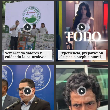
bienvenida
Sembrando valores y
Experiencia, preparación
cuidando la naturaleza:
elegancia Stephie Morel,
así fue la clausura de las
Miss Cortés va por la
Escuelas Amigables con el
corona de Miss Honduras
Ambiente
2026