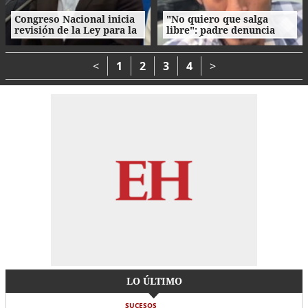
Congreso Nacional inicia
"No quiero que salga
revisión de la Ley para la
libre": padre denuncia
Gestión Integral de
agresión de su propio
Residuos en Honduras
hijo en La Ceiba
<
1
2
3
4
>
LO ÚLTIMO
SUCESOS