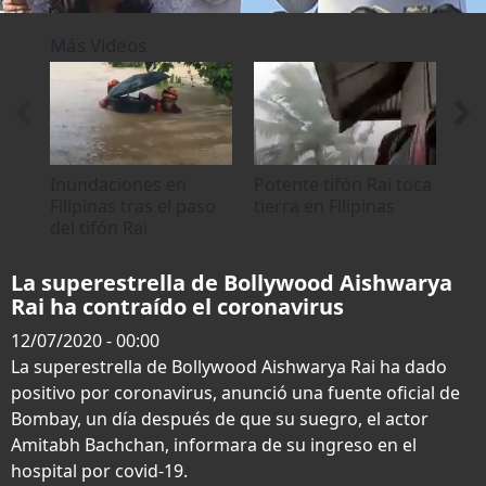
0
seconds
Más Videos
of
0
seconds
Inundaciones en
Potente tifón Rai toca
El 
Filipinas tras el paso
tierra en Filipinas
pas
del tifón Rai
Rai
La superestrella de Bollywood Aishwarya
Rai ha contraído el coronavirus
12/07/2020 - 00:00
La superestrella de Bollywood Aishwarya Rai ha dado
positivo por coronavirus, anunció una fuente oficial de
Bombay, un día después de que su suegro, el actor
Amitabh Bachchan, informara de su ingreso en el
hospital por covid-19.