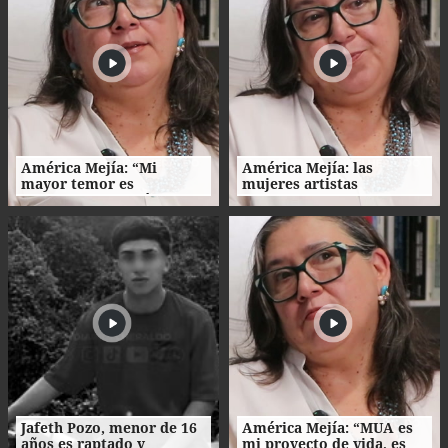
América Mejía: “Mi
América Mejía: las
mayor temor es
mujeres artistas
traicionarme a mí
enfrentan barreras entre
misma"
la creación, el trabajo y el
hogar
Jafeth Pozo, menor de 16
América Mejía: “MUA es
años es raptado y
mi proyecto de vida, es