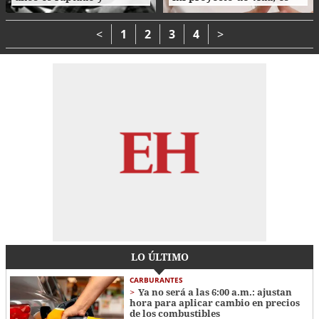
asesinado tras cita en
parte de mi esencia”
Tegucigalpa
<
1
2
3
4
>
LO ÚLTIMO
CARBURANTES
Ya no será a las 6:00 a.m.: ajustan
hora para aplicar cambio en precios
de los combustibles