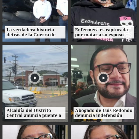
La verdadera historia
Enfermera es capturada
detrás de la Guerra de
por matar a su esposo
1969: el mito de la
tras crimen de su amante
"Guerra del Fútbol"
en Honduras
Alcaldía del Distrito
Abogado de Luis Redondo
Central anuncia puente a
denuncia indefensión
desnivel en Loarque para
ante investigaciones
2027
contra la extinta
Comisión Permanente