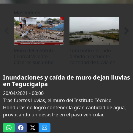
0
seconds
Más Videos
of
0
seconds
Muro del Instituto
Toncontín cerrado
Mur
Central Vicente
debido a la fuente
fue
Cáceres sucumbe
cantidad de lluvia en
col
ante fuertes lluvias
Tegucigalpa
Ar
Inundaciones y caída de muro dejan lluvias
en Tegucigalpa
20/04/2021 - 00:00
Tras fuertes lluvias, el muro del Instituto Técnico
Honduras no logró contener la gran cantidad de agua,
provocando un desastre en el paso vehicular.