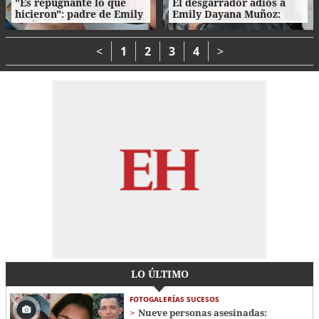
"Es repugnante lo que
El desgarrador adiós a
hicieron": padre de Emily
Emily Dayana Muñoz:
Muñoz clama justicia en
familiares no encuentran
su último adiós
consuelo
<
1
2
3
4
>
LO ÚLTIMO
FOTOGALERÍAS SUCESOS
Nueve personas asesinadas: