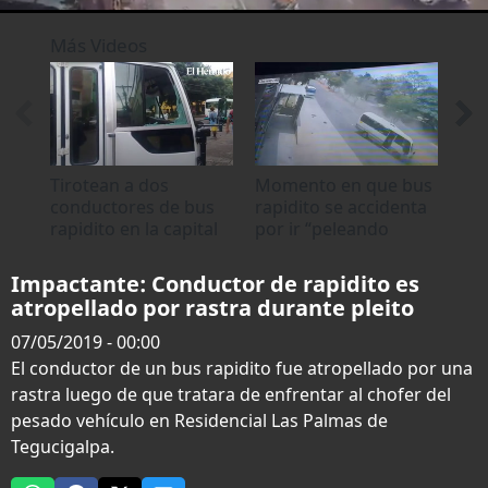
0
seconds
Más Videos
of
0
seconds
Tirotean a dos
Momento en que bus
Con
conductores de bus
rapidito se accidenta
en 
rapidito en la capital
por ir “peleando
con
línea” en Tegucigalpa
par
pe
Impactante: Conductor de rapidito es
atropellado por rastra durante pleito
07/05/2019 - 00:00
El conductor de un bus rapidito fue atropellado por una
rastra luego de que tratara de enfrentar al chofer del
pesado vehículo en Residencial Las Palmas de
Tegucigalpa.