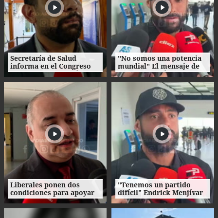
Secretaría de Salud
"No somos una potencia
informa en el Congreso
mundial" El mensaje de
avances en reducción de
Endrick Menjívar previo a
la mora quirúrgica
la Copa Centroamericana
Liberales ponen dos
"Tenemos un partido
condiciones para apoyar
difícil" Endrick Menjívar
reforma de la DNE en el
habla previo al duelo ante
Congreso Nacional
UMECIT por la Copa
Centroamericana