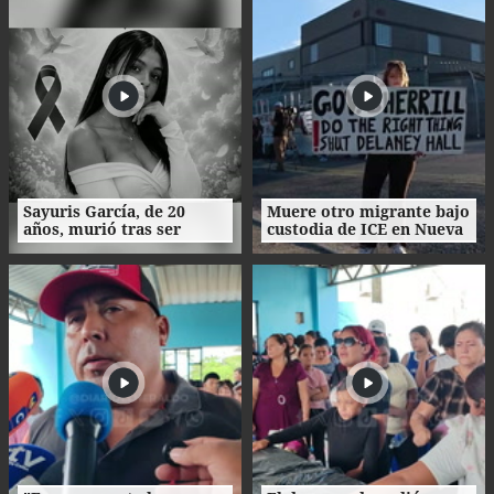
Sayuris García, de 20
Muere otro migrante bajo
años, murió tras ser
custodia de ICE en Nueva
atacada por rechazar a un
Jersey
hombre en Colombia