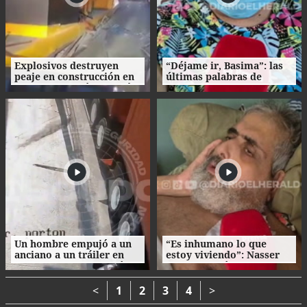
Explosivos destruyen
“Déjame ir, Basima”: las
peaje en construcción en
últimas palabras de
Colombia un día después
Nasser Hilsaca antes de
de la investidura de De la
morir
Espriella
Un hombre empujó a un
“Es inhumano lo que
anciano a un tráiler en
estoy viviendo”: Nasser
movimiento y le causó la
Hilsaca pidió auxilio
muerte
desde el hospital
Atlántida
<
1
2
3
4
>