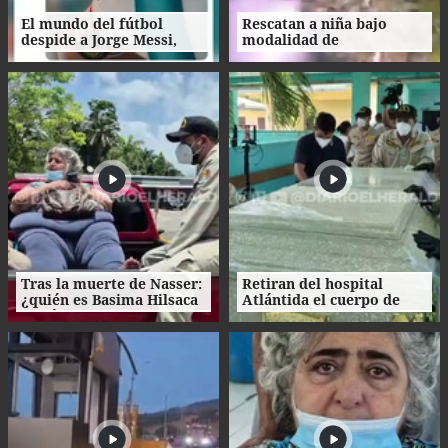
El mundo del fútbol
Rescatan a niña bajo
despide a Jorge Messi,
modalidad de
padre del astro argentino
matrimonio servil en
Ecuador
Tras la muerte de Nasser:
Retiran del hospital
¿quién es Basima Hilsaca
Atlántida el cuerpo de
y cuál es su historia?
Nasser Hilsaca