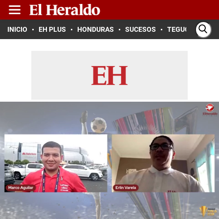
INICIO
EH PLUS
HONDURAS
SUCESOS
TEGUCIGALPA