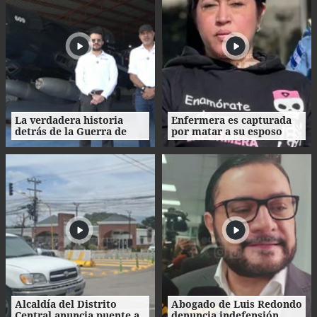
La verdadera historia
Enfermera es capturada
detrás de la Guerra de
por matar a su esposo
1969: el mito de la
tras crimen de su amante
"Guerra del Fútbol"
en Honduras
Alcaldía del Distrito
Abogado de Luis Redondo
Central anuncia puente a
denuncia indefensión