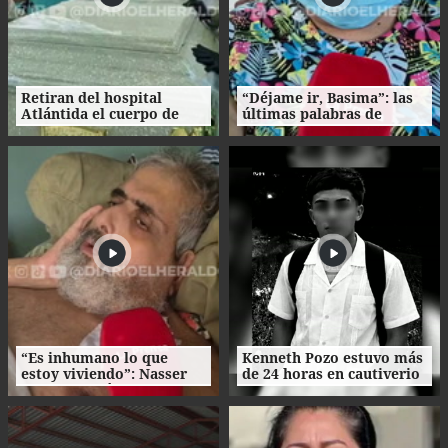
Retiran del hospital
“Déjame ir, Basima”: las
Atlántida el cuerpo de
últimas palabras de
Nasser Hilsaca
Nasser Hilsaca antes de
morir
“Es inhumano lo que
Kenneth Pozo estuvo más
estoy viviendo”: Nasser
de 24 horas en cautiverio
Hilsaca pidió auxilio
antes de ser asesinado
desde el hospital
Atlántida