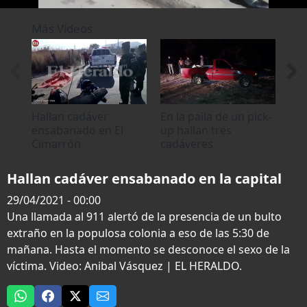
0
seconds
Más Videos
of
0
seconds
Hallan cadáver
En la paila de un pick-
En 
ensabanado en El
up hallan tres
hor
Cimarrón
cadáveres
ca
ensabanados en la
capital
Hallan cadáver ensabanado en la capital
29/04/2021 - 00:00
Una llamada al 911 alertó de la presencia de un bulto
extraño en la populosa colonia a eso de las 5:30 de
mañana. Hasta el momento se desconoce el sexo de la
víctima. Video: Anibal Vásquez | EL HERALDO.