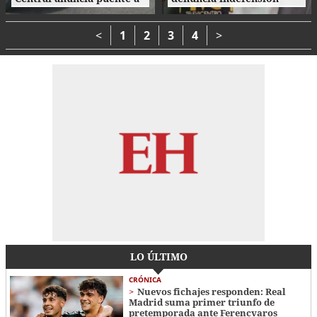
desnivel en Loarque para
ante investigaciones
2027
contra la extinta
Comisión Permanente
<
1
2
3
4
>
LO ÚLTIMO
CRÓNICA
Nuevos fichajes responden: Real
Madrid suma primer triunfo de
pretemporada ante Ferencvaros