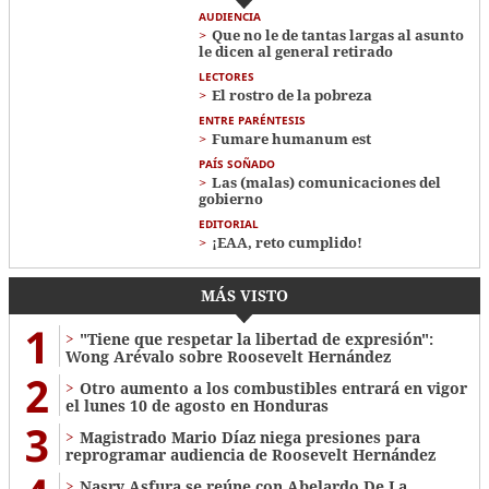
AUDIENCIA
Que no le de tantas largas al asunto
le dicen al general retirado
LECTORES
El rostro de la pobreza
ENTRE PARÉNTESIS
Fumare humanum est
PAÍS SOÑADO
Las (malas) comunicaciones del
gobierno
EDITORIAL
¡EAA, reto cumplido!
MÁS VISTO
1
"Tiene que respetar la libertad de expresión":
Wong Arévalo sobre Roosevelt Hernández
2
Otro aumento a los combustibles entrará en vigor
el lunes 10 de agosto en Honduras
3
Magistrado Mario Díaz niega presiones para
reprogramar audiencia de Roosevelt Hernández
Nasry Asfura se reúne con Abelardo De La