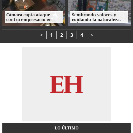
Cámara capta ataque
Sembrando valores y
contra empresario en
cuidando la naturaleza:
Danlí
así fue la clausura de las
Escuelas Amigables con el
Ambiente
<
1
2
3
4
>
LO ÚLTIMO