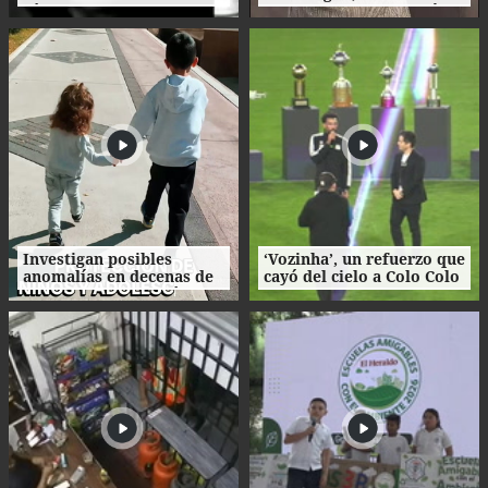
días en el norte de
Miss Francisco Morazán
Honduras
que busca la corona
nacional
Investigan posibles
‘Vozinha’, un refuerzo que
anomalías en decenas de
cayó del cielo a Colo Colo
procesos de adopción en
como su camiseta en la
Honduras
bienvenida