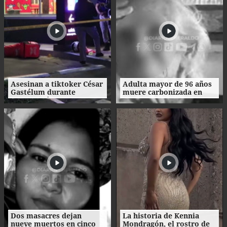
Asesinan a tiktoker César
Adulta mayor de 96 años
Gastélum durante
muere carbonizada en
transmisión en vivo en
incendio en San Manuel,
México
Cortés
Dos masacres dejan
La historia de Kennia
nueve muertos en cinco
Mondragón, el rostro de