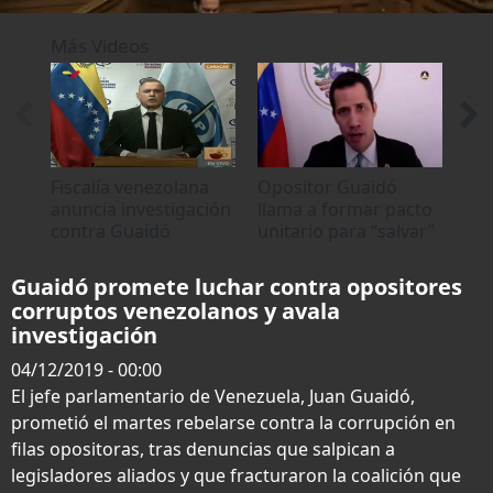
0
of
Más Videos
2
minutes,
11
seconds
Fiscalía venezolana
Opositor Guaidó
Dec
anuncia investigación
llama a formar pacto
opo
contra Guaidó
unitario para “salvar”
ven
Venezuela
esc
cor
Guaidó promete luchar contra opositores
corruptos venezolanos y avala
investigación
04/12/2019 - 00:00
El jefe parlamentario de Venezuela, Juan Guaidó,
prometió el martes rebelarse contra la corrupción en
filas opositoras, tras denuncias que salpican a
legisladores aliados y que fracturaron la coalición que