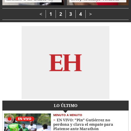
movimiento y le causó la
Hilsaca pidió auxilio
muerte
desde el hospital
Atlántida
<
1
2
3
4
>
LO ÚLTIMO
MINUTO A MINUTO
EN VIVO: "Pin" Gutiérrez no
perdona y clava el empate para
Platense ante Marathón