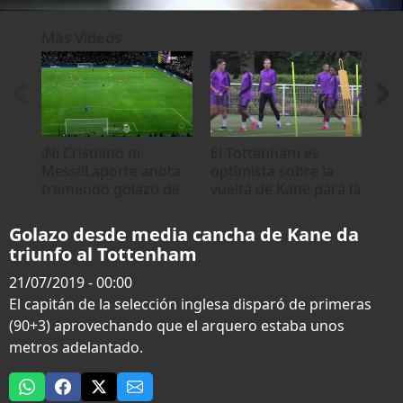
0
seconds
Más Videos
of
1
minute,
16
seconds
¡Ni Cristiano ni
El Tottenham es
Har
Messi!Laporte anota
optimista sobre la
Min
tremendo golazo de
vuelta de Kane para la
tri
atras de media
final
sob
cancha
Golazo desde media cancha de Kane da
triunfo al Tottenham
21/07/2019 - 00:00
El capitán de la selección inglesa disparó de primeras
(90+3) aprovechando que el arquero estaba unos
metros adelantado.