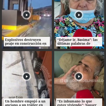
Explosivos destruyen
“Déjame ir, Basima”: las
peaje en construcción en
últimas palabras de
Colombia un día después
Nasser Hilsaca antes de
de la investidura de De la
morir
Espriella
Un hombre empujó a un
“Es inhumano lo que
anciano a un tráiler en
estoy viviendo”: Nasser