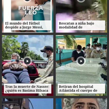
El mundo del fútbol
Rescatan a niña bajo
despide a Jorge Messi,
modalidad de
padre del astro argentino
matrimonio servil en
Ecuador
Tras la muerte de Nasser:
Retiran del hospital
¿quién es Basima Hilsaca
Atlántida el cuerpo de
y cuál es su historia?
Nasser Hilsaca