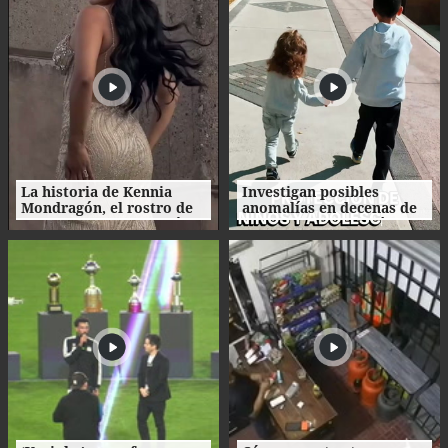
La historia de Kennia
Investigan posibles
Mondragón, el rostro de
anomalías en decenas de
Miss Francisco Morazán
procesos de adopción en
que busca la corona
Honduras
nacional