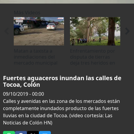
0
seconds
Más Videos
of
0
seconds
Matan a taxista a
Enfrentamiento por
Cal
inmediaciones del
disputa de tierras
el 
mercado municipal
deja tres heridos en
frí
en Tocoa, Colón
Tocoa, Colón
Fuertes aguaceros inundan las calles de
Tocoa, Colón
09/10/2019 - 00:00
Calles y avenidas en las zona de los mercados están
completamente inundados producto de las fuertes
lluvias en la ciudad de Tocoa. (video cortesía: Las
Noticias de Colón HN)