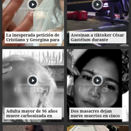
La inesperada petición de
Asesinan a tiktoker César
Cristiano y Georgina para
Gastélum durante
su boda
transmisión en vivo en
México
Adulta mayor de 96 años
Dos masacres dejan
muere carbonizada en
nueve muertos en cinco
incendio en San Manuel,
días en el norte de
Cortés
Honduras