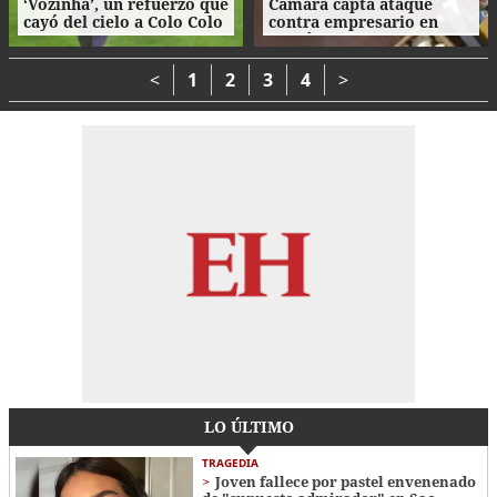
‘Vozinha’, un refuerzo que
Cámara capta ataque
cayó del cielo a Colo Colo
contra empresario en
como su camiseta en la
Danlí
bienvenida
<
1
2
3
4
>
LO ÚLTIMO
TRAGEDIA
Joven fallece por pastel envenenado