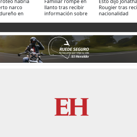
iroteo habría
Familiar rompe en
Esto dijo Jonath
rto narco
llanto tras recibir
Rougier tras reci
dureño en
información sobre
nacionalidad
temala
víctima de
hondureña
reyerta en PNFAS