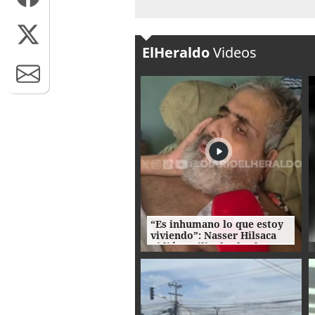
ElHeraldo
Videos
“Es inhumano lo que estoy
viviendo”: Nasser Hilsaca
pidió auxilio desde el
hospital Atlántida