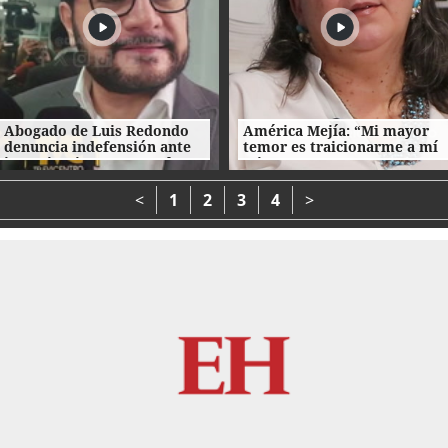
Abogado de Luis Redondo
América Mejía: “Mi mayor
denuncia indefensión ante
temor es traicionarme a mí
investigaciones contra la
misma"
extinta Comisión
Permanente
<
1
2
3
4
>