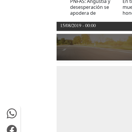
PNFAS: Angustia y
En t
desesperación se
mue
apodera de
hon
familiares que
Gua
esperan recibir más
15/08/2019 - 00:00
información sobre víctimas