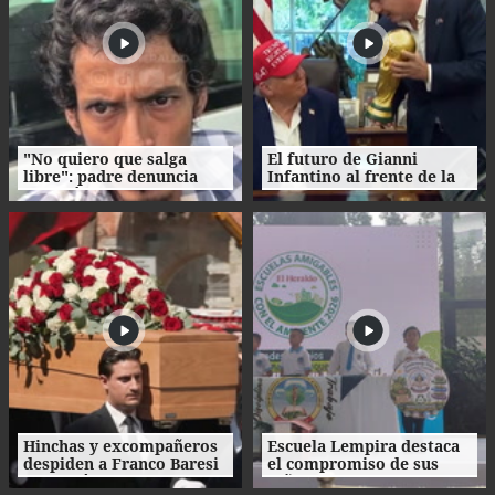
"No quiero que salga
El futuro de Gianni
libre": padre denuncia
Infantino al frente de la
agresión de su propio
FIFA enfrenta
hijo en La Ceiba
cuestionamientos
Hinchas y excompañeros
Escuela Lempira destaca
despiden a Franco Baresi
el compromiso de sus
con un último 'Ciao
niños con el cuidado del