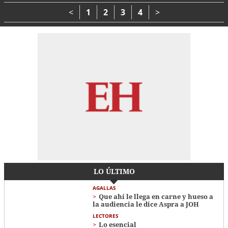
capitano'
medio ambiente
<
1
2
3
4
>
LO ÚLTIMO
AGALLAS
Que ahí le llega en carne y hueso a
la audiencia le dice Aspra a JOH
LECTORES
Lo esencial