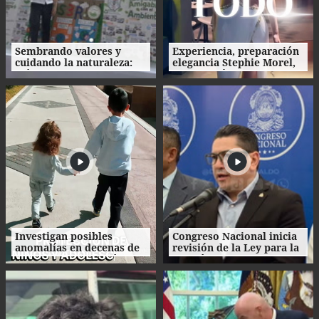
Sembrando valores y
Experiencia, preparación
cuidando la naturaleza:
elegancia Stephie Morel,
así fue la clausura de las
Miss Cortés va por la
Escuelas Amigables con el
corona de Miss Honduras
Ambiente
2026
Investigan posibles
Congreso Nacional inicia
anomalías en decenas de
revisión de la Ley para la
procesos de adopción en
Gestión Integral de
Honduras
Residuos en Honduras