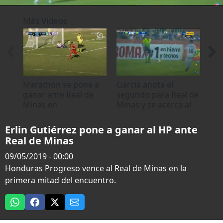
0
seconds
Más Videos
of
21
seconds
Marathón se pone a
García anota el
Dob
ganar ante Real de
segundo para Real de
y L
Minas en
Minas y se acerca al
de 
Siguatepeque
HP
Erlin Gutiérrez pone a ganar al HP ante
Real de Minas
09/05/2019 - 00:00
Honduras Progreso vence al Real de Minas en la
primera mitad del encuentro.