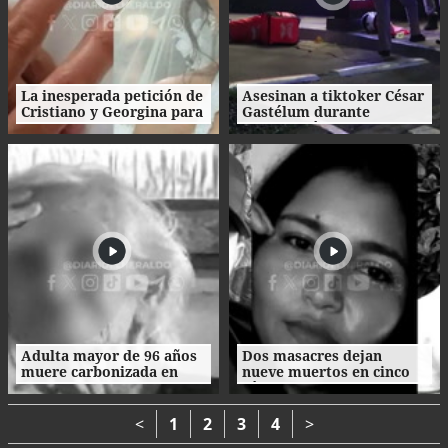
La inesperada petición de
Asesinan a tiktoker César
Cristiano y Georgina para
Gastélum durante
su boda
transmisión en vivo en
México
Adulta mayor de 96 años
Dos masacres dejan
muere carbonizada en
nueve muertos en cinco
incendio en San Manuel,
días en el norte de
Cortés
Honduras
<
1
2
3
4
>