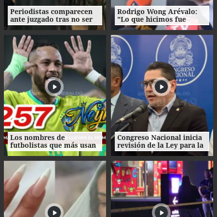
Periodistas comparecen
Rodrigo Wong Arévalo:
ante juzgado tras no ser
"Lo que hicimos fue
notificados de
contar los hechos" tras
reprogramación de
acudir al Juzgado Penal
audiencia de Roosevelt
Hernández
Los nombres de
Congreso Nacional inicia
futbolistas que más usan
revisión de la Ley para la
los hondureños para sus
Gestión Integral de
hijos
Residuos en Honduras