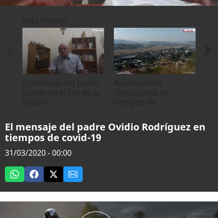
0
seconds
Más Videos
of
0
seconds
El mensaje del padre
Así amaneció
Muj
Ovidio en el Día de la
Tegucigalpa en
sep
Madre
tiempos de
tre
cuarentena por covid-
víc
19
El mensaje del padre Ovidio Rodríguez en
tiempos de covid-19
31/03/2020 - 00:00