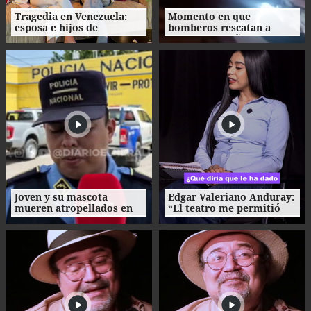
Tragedia en Venezuela:
Momento en que
esposa e hijos de
bomberos rescatan a
futbolista argentino
mujer de 80 años en
mueren tras el sismo
Venezuela
Joven y su mascota
Edgar Valeriano Anduray:
mueren atropellados en
“El teatro me permitió
la CA-13; el conductor
llevar el nombre de
huyó
Honduras al mundo”