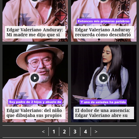
Edgar Valeriano Anduray:
Edgar Valeriano Anduray
Mi madre me dijo que si
recuerda cómo descubrió
me dedicaba al teatro me
su pasión por el teatro
moriría de hambre
desde la infancia
Edgar Valeriano: del niño
El dolor de una ausencia:
que dibujaba sus propios
Edgar Valeriano abre su
juguetes al artista que
corazón
conquistó el teatro
<
1
2
3
4
>