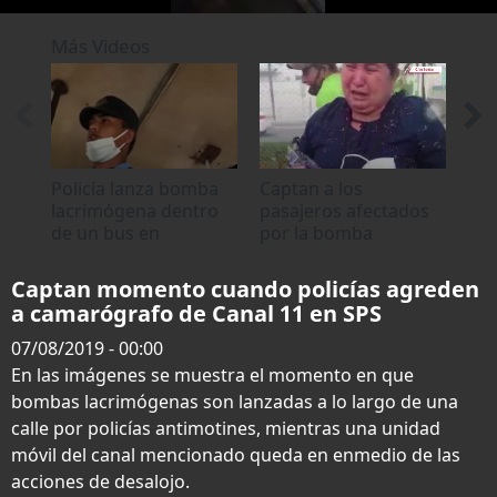
0
seconds
Más Videos
of
0
seconds
Policía lanza bomba
Captan a los
Cap
lacrimógena dentro
pasajeros afectados
res
de un bus en
por la bomba
en 
Choloma
lacrimógena en
Choloma
Captan momento cuando policías agreden
a camarógrafo de Canal 11 en SPS
07/08/2019 - 00:00
En las imágenes se muestra el momento en que
bombas lacrimógenas son lanzadas a lo largo de una
calle por policías antimotines, mientras una unidad
móvil del canal mencionado queda en enmedio de las
acciones de desalojo.