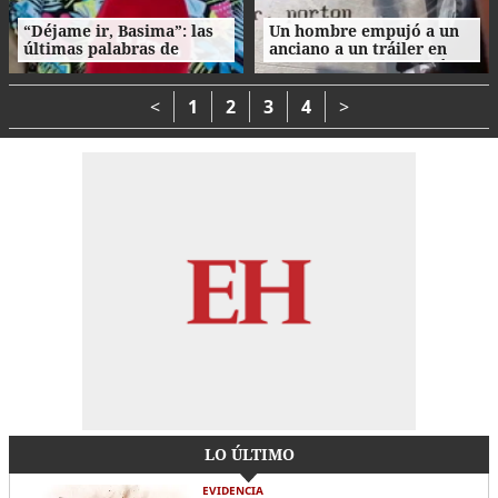
“Déjame ir, Basima”: las
Un hombre empujó a un
últimas palabras de
anciano a un tráiler en
Nasser Hilsaca antes de
movimiento y le causó la
morir
muerte
<
1
2
3
4
>
LO ÚLTIMO
EVIDENCIA