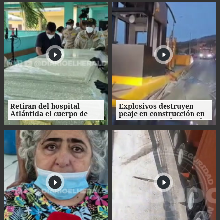
Ecuador
Retiran del hospital
Explosivos destruyen
Atlántida el cuerpo de
peaje en construcción en
Nasser Hilsaca
Colombia un día después
de la investidura de De la
Espriella