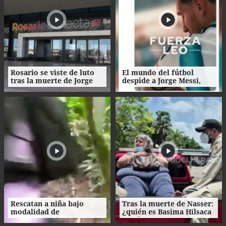
Rosario se viste de luto
El mundo del fútbol
tras la muerte de Jorge
despide a Jorge Messi,
Messi
padre del astro argentino
Rescatan a niña bajo
Tras la muerte de Nasser:
modalidad de
¿quién es Basima Hilsaca
matrimonio servil en
y cuál es su historia?