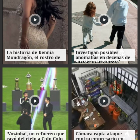
La historia de Kennia
Investigan posibles
Mondragón, el rostro de
anomalías en decenas de
Miss Francisco Morazán
procesos de adopción en
que busca la corona
Honduras
nacional
‘Vozinha’, un refuerzo que
Cámara capta ataque
cayó del cielo a Colo Colo
contra empresario en