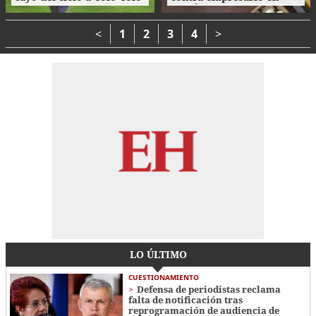
como su camiseta en la
Danlí
bienvenida
<
1
2
3
4
>
LO ÚLTIMO
CUESTIONAMIENTO
Defensa de periodistas reclama
falta de notificación tras
reprogramación de audiencia de