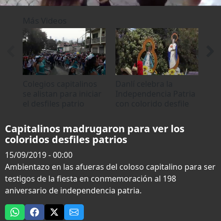
0
seconds
Más Videos
of
0
seconds
Colegios capitalinos
Danlí celebra la
Hay
se alistan para iniciar
Independencia Patria
Fam
el desfiles patrio
con colorido desfile
Cap
Des
Capitalinos madrugaron para ver los
coloridos desfiles patrios
15/09/2019 - 00:00
Ambientazo en las afueras del coloso capitalino para ser
testigos de la fiesta en conmemoración al 198
aniversario de independencia patria.