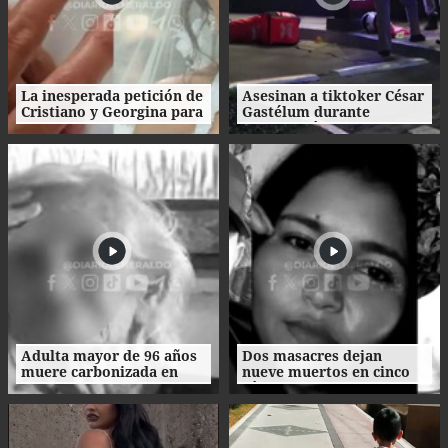
La inesperada petición de
Asesinan a tiktoker César
Cristiano y Georgina para
Gastélum durante
su boda
transmisión en vivo en
México
Adulta mayor de 96 años
Dos masacres dejan
muere carbonizada en
nueve muertos en cinco
incendio en San Manuel,
días en el norte de
Cortés
Honduras