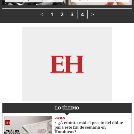
asesinado tras cita en
parte de mi esencia”
Tegucigalpa
<
1
2
3
4
>
LO ÚLTIMO
DIVISA
¿A cuánto está el precio del dólar
para este fin de semana en
Honduras?