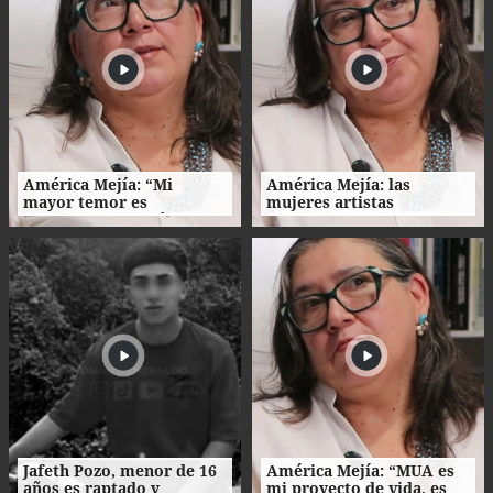
América Mejía: “Mi
América Mejía: las
mayor temor es
mujeres artistas
traicionarme a mí
enfrentan barreras entre
misma"
la creación, el trabajo y el
hogar
Jafeth Pozo, menor de 16
América Mejía: “MUA es
años es raptado y
mi proyecto de vida, es