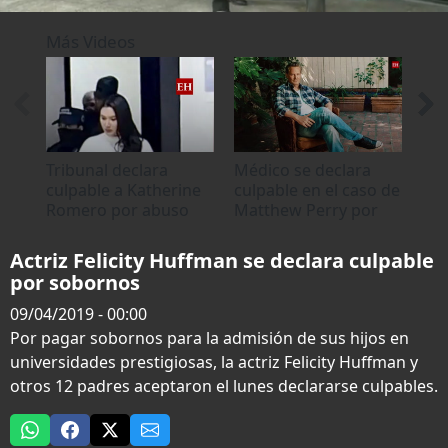
0
seconds
Más Videos
of
0
seconds
Tribunal declara
Médico se declara
Dud
culpable a Katherine
culpable en el caso de
acu
Romero por abuso
Matthew Perry por
sob
distribución de
Peñ
ketamina
Actriz Felicity Huffman se declara culpable
por sobornos
09/04/2019 - 00:00
Por pagar sobornos para la admisión de sus hijos en
universidades prestigiosas, la actriz Felicity Huffman y
otros 12 padres aceptaron el lunes declararse culpables.