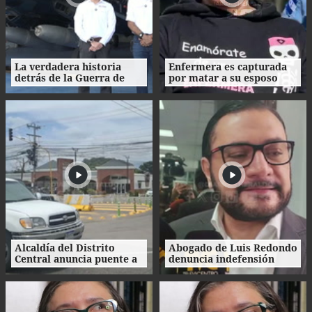
La verdadera historia
Enfermera es capturada
detrás de la Guerra de
por matar a su esposo
1969: el mito de la
tras crimen de su amante
"Guerra del Fútbol"
en Honduras
Alcaldía del Distrito
Abogado de Luis Redondo
Central anuncia puente a
denuncia indefensión
desnivel en Loarque para
ante investigaciones
2027
contra la extinta
Comisión Permanente