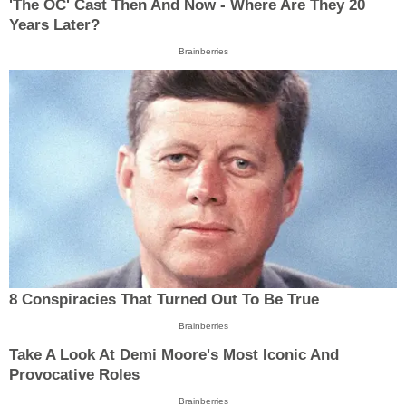
'The OC' Cast Then And Now - Where Are They 20
Years Later?
Brainberries
8 Conspiracies That Turned Out To Be True
Brainberries
Take A Look At Demi Moore's Most Iconic And
Provocative Roles
Brainberries