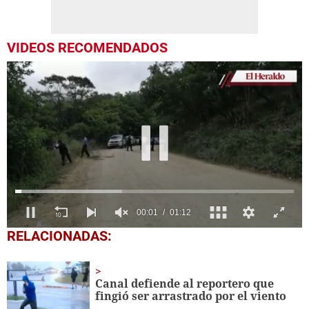
VIDEOS RECOMENDADOS
0
RELACIONADAS:
seconds
of
1
minute,
Canal defiende al reportero que
12
fingió ser arrastrado por el viento
seconds